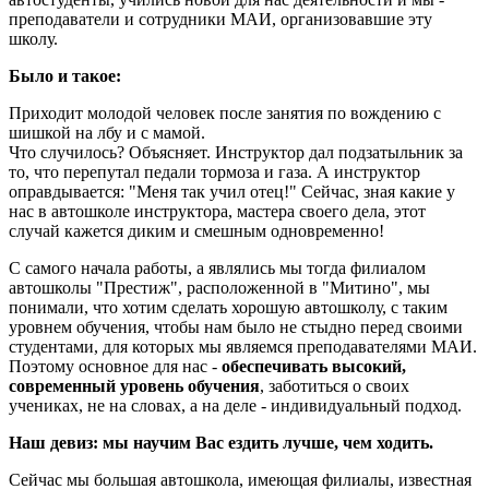
преподаватели и сотрудники МАИ, организовавшие эту
школу.
Было и такое:
Приходит молодой человек после занятия по вождению с
шишкой на лбу и с мамой.
Что случилось? Объясняет. Инструктор дал подзатыльник за
то, что перепутал педали тормоза и газа. А инструктор
оправдывается: "Меня так учил отец!" Сейчас, зная какие у
нас в автошколе инструктора, мастера своего дела, этот
случай кажется диким и смешным одновременно!
С самого начала работы, а являлись мы тогда филиалом
автошколы "Престиж", расположенной в "Митино", мы
понимали, что хотим сделать хорошую автошколу, с таким
уровнем обучения, чтобы нам было не стыдно перед своими
студентами, для которых мы являемся преподавателями МАИ.
Поэтому основное для нас -
обеспечивать высокий,
современный уровень обучения
, заботиться о своих
учениках, не на словах, а на деле - индивидуальный подход.
Наш девиз: мы научим Вас ездить лучше, чем ходить.
Сейчас мы большая автошкола, имеющая филиалы, известная